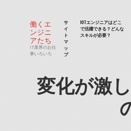
Skip
to
content
働くエ
サ
IOTエンジニアはどこ
イ
で活躍できる？どんな
ンジニ
ト
スキルが必要？
アたち
マ
IT業界のお仕
ッ
事いろいろ
プ
変化が激し