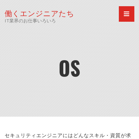
Skip
to
働くエンジニアたち
content
IT業界のお仕事いろいろ
OS
セキュリティエンジニアにはどんなスキル・資質が求